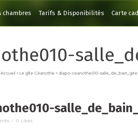
s chambres
Tarifs & Disponibilités
Carte ca
othe010-salle_d
GÎTE ARGOAT – 5 PERS.
LE GÎTE AGAPANTHE – 2/3 PER
GÎTE ARMOR – 5 PERS.
LE GÎTE BRUYÈRE – 2/3 PERS.
Accueil
>
Le gîte Céanothe
>
diapo-ceanothe010-salle_de_bain_gite
GÎTE EGLANTIER – 4/5 PERS.
LE GÎTE CÉANOTHE – 2/3 PERS
othe010-salle_de_bain_
ents
0
Likes