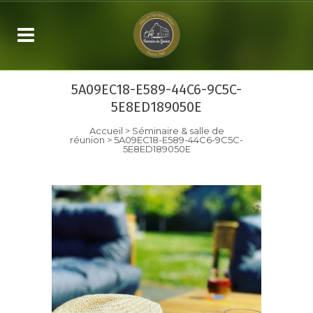
5A09EC18-E589-44C6-9C5C-
5E8ED189050E
Accueil
>
Séminaire & salle de
réunion
>
5A09EC18-E589-44C6-9C5C-
5E8ED189050E