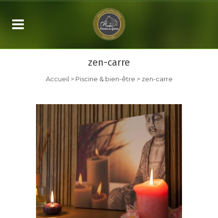
zen-carre
Accueil
>
Piscine & bien-être
>
zen-carre